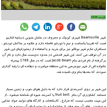
بازدید:1838
شهر Beamsville شهری کوچک و معروف در ساحل جنوبی دریاچه انتاریو
است که تقریبا یکساعت و نیم با تورنتو فاصله دارد و علاوه بر ساکنان تورنتو ،
مسافران عازم شهر بوفالو نیز برای خرید و یا استفاده از رستورانهای این شهر
در آن توقف می کنند. این شهر قدمتی در حدود دویست سال دارد و نام آن
برگرفته از نام فردی بنام Jacob Beam است که در سال 1788 بهمراه
خانواده اش از شهر نیوجرسی به این منطقه مهاجرت و دهکده ای را پایه گذاری
نمودند که بعدها بنام وی نامیده شد.
این شهر بر روی کمربندی قرار دارد که به دلیل هوای خوب و زمین بسیار
مساعد کشاورزی آن بنام fruit belt یا کمربند میوه ای شناخته میشود ، از
این جهت عجیب نیست که مزارع ، کارخانجات و کارگاه های تولید مواد غذایی
و نوشیدنی های آن معروفتر از ساختمانها و یا رستورانهای آن بوده و حتی