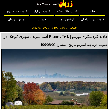
خانه
قیمت طلا و سکه
قیمت ارز آزاد
قیمت حواله ارزی
قیمت ارز مبادله ای
آرشیو ویژه
خدمات
تماس با زربان
جمعه - 1405/05/16 - Aug 07 2026
جاذبه گردشگری تورنتو | با Beamsville آشنا شوید ، شهری کوچک در
جنوب دریاچه انتاریو
تاریخ انتشار: 1496/08/02