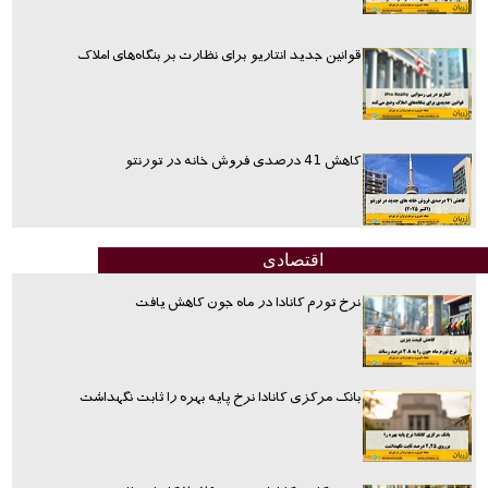
قوانین جدید انتاریو برای نظارت بر بنگاه‌های املاک
کاهش 41 درصدی فروش خانه در تورنتو
اقتصادی
نرخ تورم کانادا در ماه جون کاهش یافت
بانک مرکزی کانادا نرخ پایه بهره را ثابت نگهداشت