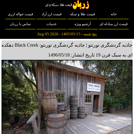
خانه
قیمت طلا و سکه
قیمت ارز آزاد
قیمت حواله ارزی
قیمت ارز مبادله ای
آرشیو ویژه
خدمات
تماس با زربان
پنج شنبه - 1405/05/15 - Aug 05 2026
جاذبه گردشگری تورنتو | جاذبه گردشگری تورنتو: Black Creek دهکده
ای به سبک قرن 19
تاریخ انتشار: 1496/05/18