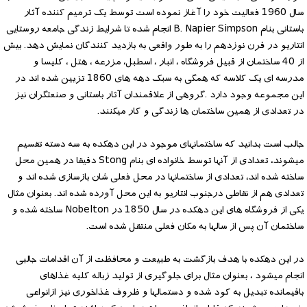
سال 1960 فعالیت خود را آغاز نموده است توسط یک ترمیم کننده آثار
باستانی بنام B. Napier Simpson انجام شده تا شرایط زندگی جامعه روستایی
انتاریو در قرن نوزدهم را به طور واقعی به بازدید کنندگان نمایش دهد. بیش
از 40 ساختمان از قبیل فروشگاه ، انبار ، اسطبل، مزرعه ، هتل ، کلیسا و
مدرسه ای یک کلاسه که همگی به سبک دهه های 1860 تزیین شده اند در
این مجموعه وجود دارد .گروهی از علاقمندان آثار باستانی و صنعتگران نیز
در تعدادی از همین ساختمان ها زندگی و کار میکنند.
جالب است بدانید که ساختمانهای موجود در این دهکده به سه دسته تقسیم
میشوند، تعدادی از آنها توسط خانواده ای بنام Stong دقیقا در همین محل
ساخته شده اند، تعدادی از ساختمانها در محل فعلی شان بازسازی شده اند و
تعدادی هم از نقاطی درجنوب انتاریو به این محل آورده شده اند. بعنوان مثال
یکی از فروشگاه های این دهکده در سال 1850 در Nobelton ساخته شده و
ساختمان آن پس از سالها به مکان فعلی منتقل شده است.
در این دهکده با هدف بازگشت به طبیعت و محافظت از آن اقدامات جالبی
انجام میشود ، بعنوان مثال برای جلوگیری از تولید زباله کلیه غذاهای
باقیمانده تبدیل به کود شده و دستمالها و ظروف غذاخوری نیز ازانواعی