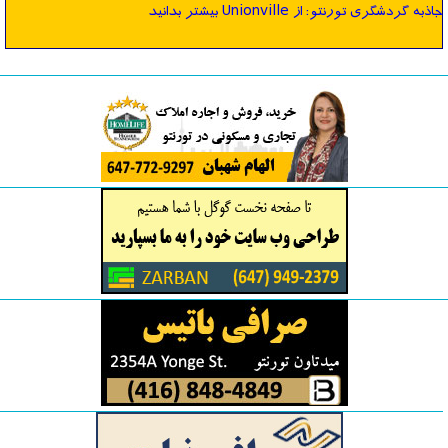
جاذبه گردشگری تورنتو: از Unionville بیشتر بدانید