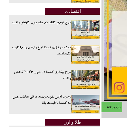
اقتصادی
نرخ تورم کانادا در ماه جون کاهش یافت
بانک مرکزی کانادا نرخ پایه بهره را ثابت
نگهداشت
نرخ بیکاری کانادا در جون ۲۰۲۶ کاهش
یافت
ورود اولین خودروهای برقی ساخت چین
به کانادا با قیمت بالا
بازدید:1148
طلا و ارز