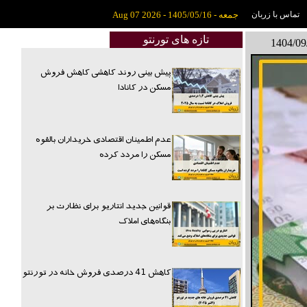
تماس با زربان
جمعه - 1405/05/16 - Aug 07 2026
تازه های تورنتو
پیش بینی روند کاهشی کاهش فروش
مسکن در کانادا
عدم اطمینان اقتصادی خریداران بالقوه
مسکن را مردد کرده
قوانین جدید انتاریو برای نظارت بر
بنگاه‌های املاک
کاهش 41 درصدی فروش خانه در تورنتو