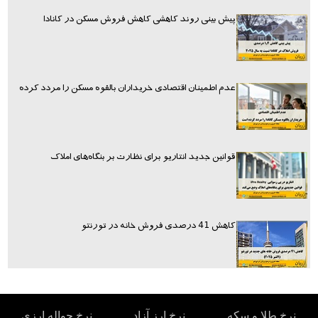
پیش بینی روند کاهشی کاهش فروش مسکن در کانادا
عدم اطمینان اقتصادی خریداران بالقوه مسکن را مردد کرده
قوانین جدید انتاریو برای نظارت بر بنگاه‌های املاک
کاهش 41 درصدی فروش خانه در تورنتو
نرخ طلا و سکه
نرخ ارز آزاد
نرخ حواله ارزی