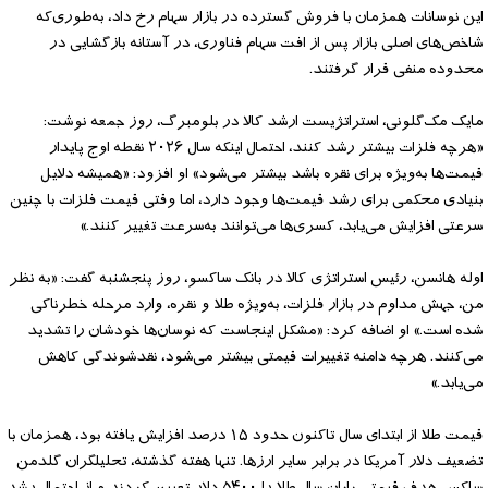
این نوسانات همزمان با فروش گسترده در بازار سهام رخ داد، به‌طوری‌که
شاخص‌های اصلی بازار پس از افت سهام فناوری، در آستانه بازگشایی در
محدوده منفی قرار گرفتند.
مایک مک‌گلونی، استراتژیست ارشد کالا در بلومبرگ، روز جمعه نوشت:
«هرچه فلزات بیشتر رشد کنند، احتمال اینکه سال ۲۰۲۶ نقطه اوج پایدار
قیمت‌ها به‌ویژه برای نقره باشد بیشتر می‌شود» او افزود: «همیشه دلایل
بنیادی محکمی برای رشد قیمت‌ها وجود دارد، اما وقتی قیمت فلزات با چنین
سرعتی افزایش می‌یابد، کسری‌ها می‌توانند به‌سرعت تغییر کنند.»
اوله هانسن، رئیس استراتژی کالا در بانک ساکسو، روز پنجشنبه گفت: «به نظر
من، جهش مداوم در بازار فلزات، به‌ویژه طلا و نقره، وارد مرحله خطرناکی
شده است.» او اضافه کرد: «مشکل اینجاست که نوسان‌ها خودشان را تشدید
می‌کنند. هرچه دامنه تغییرات قیمتی بیشتر می‌شود، نقدشوندگی کاهش
می‌یابد.»
قیمت طلا از ابتدای سال تاکنون حدود ۱۵ درصد افزایش یافته بود، همزمان با
تضعیف دلار آمریکا در برابر سایر ارزها. تنها هفته گذشته، تحلیلگران گلدمن
ساکس هدف قیمتی پایان سال طلا را ۵۴۰۰ دلار تعیین کردند و از احتمال رشد