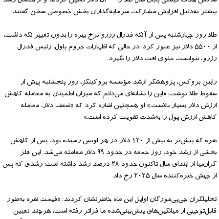
بیشتر به‌دلیل افزایش مشارکت سرمایه‌گذاران بخش خصوصی سخن گفتند.
طلا روز چهارشنبه پس از آنکه فدرال رزرو نرخ بهره را بدون تغییر نگه داشت،
از ۵۵۰۰ دلار نیز عبور کرد؛ در حالی که اظهارات جروم پاول، رئیس فدرال
رزرو، نتوانست جلوی افت دلار را بگیرد.
رابین بروکس، پژوهشگر ارشد مؤسسه بروکینگز، روز پنجشنبه پیش از
سقوط طلا نوشت: «این را نشانه‌ای می‌دانم که میزان اطمینان به معامله کاهش
ارزش دلار بسیار بالاست.» او همچنین اشاره کرد که «ضعف دلار، معامله
کاهش ارزش پول را به‌شدت تقویت کرده است.»
نقره که پیش‌تر به بیش از ۱۲۰ دلار در هر اونس رسیده بود، پس از کاهش
بخشی از رشد خود، روز جمعه در حدود ۹۹ دلار معامله می‌شد. این فلز
گران‌بها از ابتدای سال تاکنون حدود ۲۸ درصد رشد داشته است؛ رشدی که پس
از جهش خیره‌کننده سال ۲۰۲۵ رخ داد.
تحلیلگران جی‌پی‌مورگان اوایل این ماه خاطرنشان کردند: «قیمت نقره به‌طور
قابل‌توجهی از میانگین‌های پیش‌بینی‌شده ما فراتر رفته است، هرچند تعیین