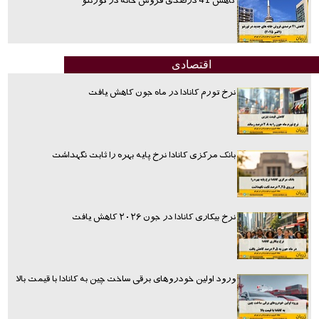
کاهش 41 درصدی فروش خانه در تورنتو
اقتصادی
نرخ تورم کانادا در ماه جون کاهش یافت
بانک مرکزی کانادا نرخ پایه بهره را ثابت نگهداشت
نرخ بیکاری کانادا در جون ۲۰۲۶ کاهش یافت
ورود اولین خودروهای برقی ساخت چین به کانادا با قیمت بالا