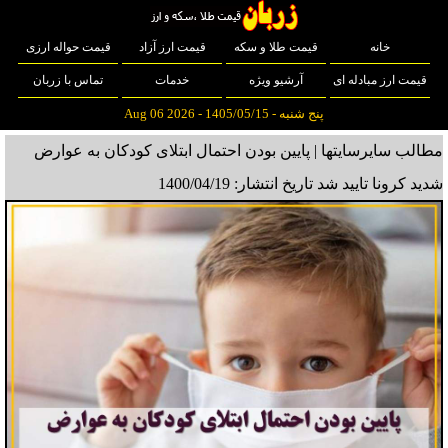
خانه
قیمت طلا و سکه
قیمت ارز آزاد
قیمت حواله ارزی
قیمت ارز مبادله ای
آرشیو ویژه
خدمات
تماس با زربان
پنج شنبه - 1405/05/15 - Aug 06 2026
مطالب سایرسایتها | پایین بودن احتمال ابتلای کودکان به عوارض
شدید کرونا تایید شد
تاریخ انتشار: 1400/04/19