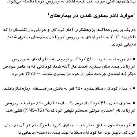
نهادهای بهداشتی، مرگ آنان نتیجه ابتلای به ویروس کرونا دانسته می‌شود.
'موارد نادر بستری شدن در بیمارستان'
در یک بررسی جداگانه، پژوهشگران آمار کودکان و جوانانی در انگلستان را که
تا فوریه ۲۰۲۱ به خاطر ابتلای به ویروس کرونا در بیمارستان بستری شدند
ارزیابی کردند.
● در این مدت، حدود ۵۸۰۰ کودک و نوجوان به خاطر ابتلای به ویروس
کرونا در بیمارستان بستری شدند حال آنکه شمارکودکانی که به خاطر عوارض
دیگر (به استثنای جراحت ناشی از حوادث) بستری شدند ۳۶۷،۶۰۰ نفر بود.
● از میان کودکان مبتلا حدود ۲۵۰ نفر به بخش مراقبت‌های ویژه نیاز یافتند.
● بستری شدن ۶۹۰ کودک از بروز یک عارضه التهابی نادر مرتبط با ویروس
کرونا به نام "سندرم مولتی سیستم التهابی کودکان»" (PIMS-TS) ناشی شد.
● اگرچه به طور مطلق خطر شدت بیماری کرونا یا مرگ در اثر آن در میان
کودکان ناچیز بود، اما کودکان مبتلا به چند بیماری زمینه‌ای، چاقی یا