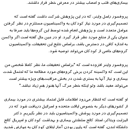
بیماری‌های قلب و اعصاب بیشتر در معرض خطر قرار داشتند.
پروفسور راسل واینر، که در این پژوهش شرکت داشت گفته است که
تصمیم‌گیری در مورد نیاز کودکان به واکسیناسیون مستلزم در نظر گرفتن
عوامل متعدد است و پژوهش انجام شده توسط این گروه‌ها باید صرفا به
عنوان یکی از منابع مورد نظر قرار گیرد. او در عین حال گفته است اگر واکسن
به اندازه کافی در دسترس باشد، براساس نتایج این تحقیقات، واکسیناسیون
گروه‌های خاصی از کودکان می‌تواند توصیه شود.
پروفسور واینر افزوده است که "براساس تحقیقات ما، نظر کاملا شخصی من
این است که واکسینه کردن برخی گروه‌های مورد مطالعه ما که احتمال شدت
بیماری و نیاز آنها به بستری شدن در بخش مراقبت‌های ویژه بیشتر است
می‌تواند مفید باشد ولو اینکه خطر مرگ آنها هنوز هم زیاد نباشد."
او گفته است که انتظار می‌رود اطلاعات قابل اعتماد بیشتری در مورد بیماری
از کشورهای دیگر به خصوص ایالات متحده و اسرائیل دریافت شود که در
تصمیم‌گیری در مورد پوشش واکسیناسیون باید در نظر بگیریم. دکتر
الیزابت ویتاکر، استاد کالج سلطنتی بیماری و بهداشت کودکان و امپریال کالج
دانشگاه لندن، گفته است که پایین بودن آمار ابتلای کودکان به عوارض شدید