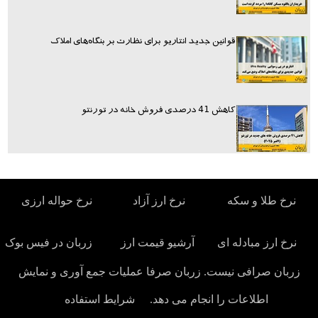
قوانین جدید انتاریو برای نظارت بر بنگاه‌های املاک
کاهش 41 درصدی فروش خانه در تورنتو
نرخ طلا و سکه
نرخ ارز آزاد
نرخ حواله ارزی
نرخ ارز مبادله ای
آرشیو قیمت ارز
زربان در فیس بوک
زربان صرافی نیست. زربان صرفا عملیات جمع آوری و نمایش
اطلاعات را انجام می دهد.
شرایط استفاده