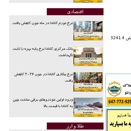
اقتصادی
نرخ تورم کانادا در ماه جون کاهش یافت
به گزارش اقتصاد آنلاین به نقل از فارس، بر این اساس دلار با 10 ریال افزایش 3015.9 تومان، پوند با 163 ریال کاهش 4422.5 تومان و یورو با 211 ریال کاهش 3241.4
بانک مرکزی کانادا نرخ پایه بهره را ثابت
نگهداشت
نرخ بیکاری کانادا در جون ۲۰۲۶ کاهش
یافت
ورود اولین خودروهای برقی ساخت چین
به کانادا با قیمت بالا
طلا و ارز