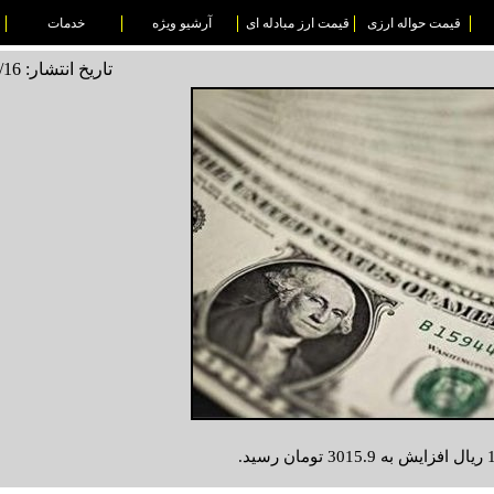
قیمت حواله ارزی
قیمت ارز مبادله ای
آرشیو ویژه
خدمات
تاریخ انتشار: 1494/10/16