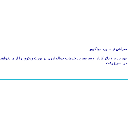
صرافی نیا - نورث ونکوور
بهترین نرخ دلار کانادا و سریعترین خدمات حواله ارزی در نورث ونکوور را از ما بخواهیدح
در اسرع وقت.