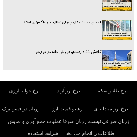
قوانین جدید انتاریو برای نظارت بر بنگاه‌های املاک
کاهش 41 درصدی فروش خانه در تورنتو
نرخ طلا و سکه
نرخ ارز آزاد
نرخ حواله ارزی
نرخ ارز مبادله ای
آرشیو قیمت ارز
زربان در فیس بوک
زربان صرافی نیست. زربان صرفا عملیات جمع آوری و نمایش
اطلاعات را انجام می دهد.
شرایط استفاده