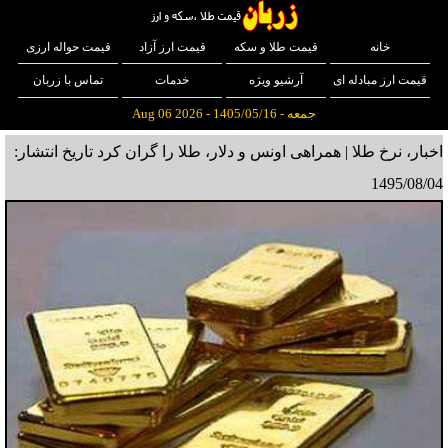
خانه
قیمت طلا و سکه
قیمت ارز آزاد
قیمت حواله ارزی
قیمت ارز مبادله ای
آرشیو ویژه
خدمات
تماس با زربان
جمعه - 1405/05/16 - Aug 06 2026
اخبار، نرخ طلا | همراهی اونس و دلار، طلا را گران کرد
تاریخ انتشار:
1495/08/04