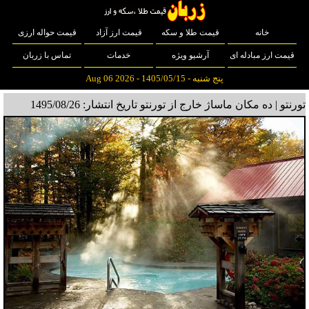
خانه
قیمت طلا و سکه
قیمت ارز آزاد
قیمت حواله ارزی
قیمت ارز مبادله ای
آرشیو ویژه
خدمات
تماس با زربان
پنج شنبه - 1405/05/15 - Aug 06 2026
تورنتو | ده مکان ماساژ خارج از تورنتو
تاریخ انتشار: 1495/08/26