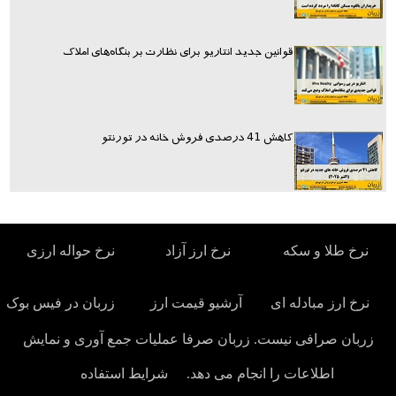
قوانین جدید انتاریو برای نظارت بر بنگاه‌های املاک
کاهش 41 درصدی فروش خانه در تورنتو
نرخ طلا و سکه
نرخ ارز آزاد
نرخ حواله ارزی
نرخ ارز مبادله ای
آرشیو قیمت ارز
زربان در فیس بوک
زربان صرافی نیست. زربان صرفا عملیات جمع آوری و نمایش
اطلاعات را انجام می دهد.
شرایط استفاده