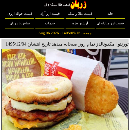
خانه
قیمت طلا و سکه
قیمت ارز آزاد
قیمت حواله ارزی
قیمت ارز مبادله ای
آرشیو ویژه
خدمات
تماس با زربان
جمعه - 1405/05/16 - Aug 06 2026
تورنتو | مکدونالدز تمام روز صبحانه میدهد
تاریخ انتشار: 1495/12/04