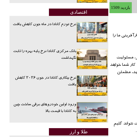
بازدید:1509
اقتصادی
نرخ تورم کانادا در ماه جون کاهش یافت
آفرینی ما را
بانک مرکزی کانادا نرخ پایه بهره را ثابت
ر، مسئولیت
نگهداشت
 کار شما خواهد
رید، مطمئن
نرخ بیکاری کانادا در جون ۲۰۲۶ کاهش
یافت
ورود اولین خودروهای برقی ساخت چین
به کانادا با قیمت بالا
 نتواند گلیم
طلا و ارز