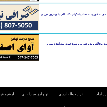
واله فوری به تمام بانکهای کانادائی با بهترین نرخ و
گ جهت مجالس پذیرفته می شودجهت مشاهده منو و
رز آزاد
نرخ حواله ارزی
نرخ ارز مبادله ای
آرشیو قی