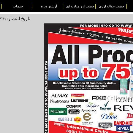
قیمت حواله ارزی
قیمت ارز مبادله ای
آرشیو ویژه
خدمات
تاریخ انتشار: 1495/12/16