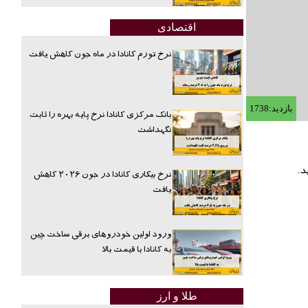
اقتصادی
نرخ تورم کانادا در ماه جون کاهش یافت
بازدید:1738
بانک مرکزی کانادا نرخ پایه بهره را ثابت
نگهداشت
نرخ بیکاری کانادا در جون ۲۰۲۶ کاهش
یافت
ورود اولین خودروهای برقی ساخت چین
به کانادا با قیمت بالا
طلا و ارز