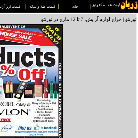
خانه
قیمت طلا و سکه
قیمت ارز آزاد
تورنتو | حراج لوازم آرایش، 7 تا 12 مارچ در تورنتو