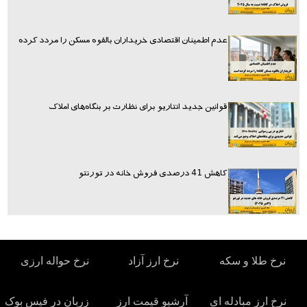
عدم اطمینان اقتصادی خریداران بالقوه مسکن را مردد کرده
قوانین جدید انتاریو برای نظارت بر بنگاه‌های املاک
کاهش 41 درصدی فروش خانه در تورنتو
نرخ طلا و سکه
نرخ ارز آزاد
نرخ حواله ارزی
نرخ ارز مبادله ای
آرشیو قیمت ارز
زربان در فیس بوک