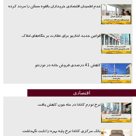
عدم اطمینان اقتصادی خریداران بالقوه مسکن را مردد کرده
قوانین جدید انتاریو برای نظارت بر بنگاه‌های املاک
کاهش 41 درصدی فروش خانه در تورنتو
اقتصادی
نرخ تورم کانادا در ماه جون کاهش یافت
بانک مرکزی کانادا نرخ پایه بهره را ثابت نگهداشت