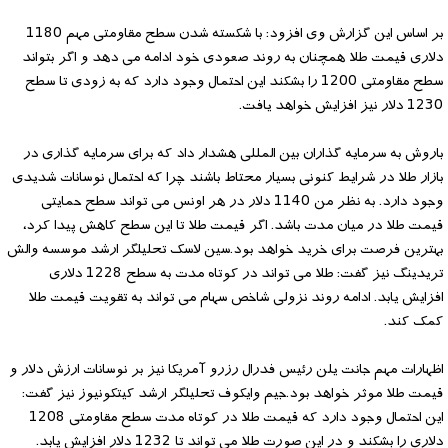
بر اساس این گزارش وی افزود: با شکسته شدن سطح مقاومتی مهم 1180
دلاری قیمت طلا همچنان به روند صعودی خود ادامه می دهد و اگر بتواند
سطح مقاومتی 1200 را بشکند این احتمال وجود دارد که به زودی تا سطح
1230 دلار نیز افزایش خواهد یافت.
باروش به سرمایه گذاران بین المللی هشدار داد که برای سرمایه گذاری در
بازار طلا در شرایط کنونی بسیار محتاط باشند چرا که احتمال نوسانات شدیدی
وجود دارد. به نظر من 1140 دلار در هر اونس می تواند سطح حمایتی
قیمت طلا در میان مدت باشد. اگر قیمت طلا تا این سطح کاهش پیدا کرد،
بهترین فرصت برای خرید خواهد بود.سین لاسک تحلیلگر ارشد موسسه والش
تریدینگ نیز گفت: طلا می تواند در کوتاه مدت به سطح 1228 دلاری
افزایش یابد. ادامه روند نزولی شاخص سهام می تواند به تقویت قیمت طلا
کمک کند.
اظهارات مهم جانت یلن رئیس فدرال رزرو آمریکا نیز بر نوسانات ارزش دلار و
قیمت طلا موثر خواهد بود.جیم وایکوف تحلیلگر ارشد کیتکونیوز نیز گفت:
این احتمال وجود دارد که قیمت طلا در کوتاه مدت سطح مقاومتی 1208
دلاری را بشکند و در این صورت طلا می تواند تا 1232 دلار افزایش یابد.