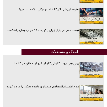
سقوط ارزش دلار کانادا تا نزدیکی ۷۰ سنت آمریکا
قیمت دلار در بازار ایران رکورد ۱۸۰ هزار تومان را شکست
املاک و مستغلات
پیش بینی روند کاهشی کاهش فروش مسکن در کانادا
عدم اطمینان اقتصادی خریداران بالقوه مسکن را مردد کرده