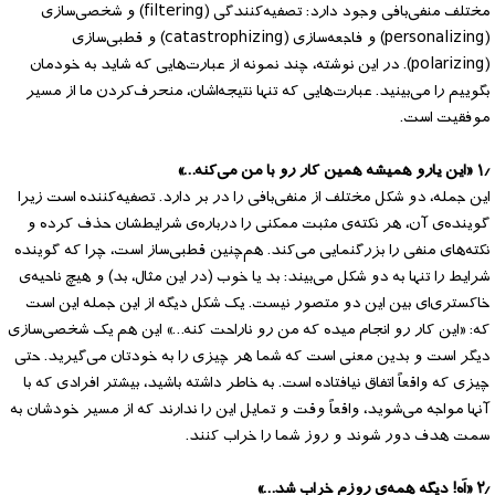
مختلف منفی‌بافی وجود دارد: تصفیه‌کنندگی (filtering) و شخصی‌سازی
(personalizing) و فاجعه‌سازی (catastrophizing) و قطبی‌سازی
(polarizing). در این نوشته، چند نمونه از عبارت‌هایی که شاید به خودمان
بگوییم را می‌بینید. عبارت‌هایی که تنها نتیجه‌اشان، منحرف‌کردن ما از مسیر
موفقیت است.
۱٫ «این یارو همیشه همین کار رو با من می‌کنه…»
این جمله، دو شکل مختلف از منفی‌بافی را در بر دارد. تصفیه‌کننده است زیرا
گوینده‌ی آن، هر نکته‌ی مثبت ممکنی را درباره‌ی شرایطشان حذف کرده و
نکته‌های منفی را بزرگنمایی می‌کند. هم‌چنین قطبی‌ساز است، چرا که گوینده
شرایط را تنها به دو شکل می‌بیند: بد یا خوب (در این مثال، بد) و هیچ ناحیه‌ی
خاکستری‌ای بین این دو متصور نیست. یک شکل دیگه از این جمله این است
که: «این کار رو انجام میده که من رو ناراحت کنه…» این هم یک شخصی‌سازی
دیگر است و بدین معنی است که شما هر چیزی را به خودتان می‌گیرید. حتی
چیزی که واقعاً اتفاق نیافتاده است. به خاطر داشته باشید، بیشتر افرادی که با
آنها مواجه می‌شوید، واقعاً وقت و تمایل این را ندارند که از مسیر خودشان به
سمت هدف دور شوند و روز شما را خراب کنند.
۲٫ «اَه! دیگه همه‌ی روزم خراب شد…»