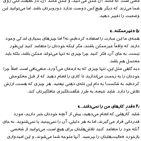
معنی است که مانند آن عمل می‌کنید، و عمل مانند آن، در حقیقت اَنگی روی
شما می‌زند که دیگر هیچ‌کس دوست ندارد دوروبرتان باشد. اما می‌توانید این
وضعیت را تغییر دهید.
۵٫ «غیرممکنه…»
همه‌ی ما این عبارت را استفاده کرده‌ایم، نه؟ اما چیزهای بسیاری اندکی وجود
دارند که واقعاً غیرممکن باشند، مگر اینکه خودتان را متقاعد کنید این‌طور
نیست. به جای آن، فکر کنید چرا چیزی نه تنها می‌تواند ممکن باشد، بلکه باید
محتمل هم باشد.
دیدگاهی مثل این، تنها چیزی که به ارمغان می‌آورد، منفی‌بافی است. اصلاً چرا
خودتان را به زحمت می‌اندازید تا کاری را انجام دهید که از قبل محکومش
کرده‌اید به شکست! به دامِ این تله‌ی ذهنی نیفتید. هر چیزی که هست، ارزش
تلاش را دارد. شاید نتیجه، به طرز شگفت‌انگیزی غافلگیرتان کند.
۶٫ «قدرِ کارهای من را نمی‌دانند…»
شاید کارهایی که انجام می‌دهید، بیش از آنچه خودتان خبر دارید، مورد
قدردانی قرار می‌گیرند، اما به هر دلیلی، آن را نمی‌بینید یا نمی‌شنوید. به جای
آنکه خود را متقاعد کنید تلاش‌هایتان برای هیچ است، می‌توانید از شخصی
بازخوردِ فعالیت‌هایتان را بپرسید. آنها متوجه شما می‌شوند، و این امیدواری