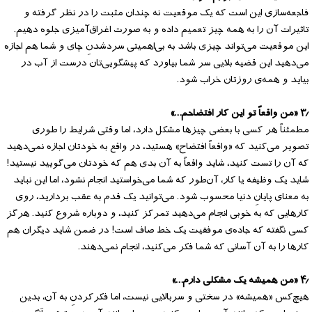
فاجعه‌سازی این است که یک موقعیت نه چندان مثبت را در نظر گرفته و
تاثیرات آن را به همه چیز تعمیم داده و به صورت اغراق‌آمیزی جلوه دهیم.
این موقعیت می‌تواند چیزی باشد به بی‌اهمیتی سردشدنِ چای و شما هم اجازه
می‌دهید این قضیه بلایی سر شما بیاورد که پیشگویی‌تان درست از آب در
بیاید و همه‌ی روزتان خراب شود.
۳٫ «من واقعاً تو این کار افتضاحم…»
مطمئناً هر کسی با بعضی چیزها مشکل دارد، اما وقتی شرایط را طوری
تصویر می‌کنید که «واقعاً افتضاح» هستید، در واقع به خودتان اجازه نمی‌دهید
که آن را تست کنید، شاید واقعاً به آن بدی هم که خودتان می‌گویید نیستید!
شاید یک وظیفه یا کار، آن‌طور که شما می‌خواستید انجام نشود، اما این نباید
به معنای پایانِ دنیا محسوب شود. می‌توانید یک قدم به عقب بردارید، روی
کارهایی که به خوبی انجام می‌دهید تمرکز کنید، و دوباره شروع کنید. هرگز
کسی نگفته که جاده‌ی موفقیت یک خط صاف است! در ضمن شاید دیگران هم
کارها را به آن آسانی که شما فکر می‌کنید، انجام نمی‌دهند.
۴٫ «من همیشه یک مشکلی دارم…»
هیچ‌کس «همیشه» در سختی و سربالایی نیست، اما فکرکردنِ به آن، بدین