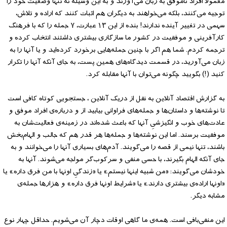
معمولاً افراد ناموفق به زبان می‌آورند و به این وسیله نه تنها وضعیت خود را
توجیه می‌کنند، بلکه می‌خواهند به دیگران هم اثبات کنند که اراده و تلاش،
سهمی در تغییر آینده ندارند! بنده از این ۱۳ عبارت، ۷ جمله را که با فرهنگ
کارآفرینی و موفقیت در کشور ما سازگاری بیشتری داشتند انتخاب کرده و
ترجمه کردم. شما هم اگر با چنین جمله‌هایی برخورد کرده‌اید و یا آنها را به
زبان می‌آورید، در قسمت دیدگاه‌های همین پست، به جای آنکه آنها را تکرار
کنید (!) بگویید چگونه می‌توان با آنها مقابله کرد.
به گزارش اقتصاد آنلاین به نقل از دریک آنلاین ، جستجویی کوتاه کافی است
تا نوشته‌ها و داستان‌ها و جمله‌های فراوانی بیابید از و درباره‌ی افراد موفق و
عادت‌های خوب و انگیزشیِ آنها که باعث شده‌اند در زمینه‌ی فعالیت‌شان به
موفقیت برسند. اما این نوشته‌ها و جمله‌ها هر قدر هم که جالب و الهام‌بخش
باشند، تنها نیمی از قصه را می‌گویند. آدم‌های بسیاری آنها را می‌خوانند و به
جای آنکه الهام بگیرند، با حسی منفی و سرکوب‌گر مواجه می‌شوند. آنها به
خودشان می‌گویند: «من شبیه اینها نیستم.» یا «زندگیِ اونها با من فرق داره.» یا
«اونها اراده‌ی بیشتری دارند.» یا «شرایط اونها فرق داره.» و هزارها جمله‌ی
مشابه دیگر.
این منفی‌بافی است. همه‌ی ما گاهی اوقات دچار آن می‌شویم. حداقل چهار نوع