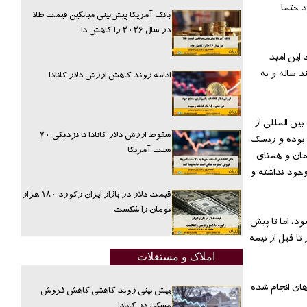
د حتما
بانک آمریکا پیش‌بینی میانگین قیمت طلا
در سال ۲۰۲۶ را کاهش دا
یدوارکننده هسته ای که بین ایران و گروه 1+5 در جریان بود این امید
 ساله و به
ادامه روند کاهش ارزش دلار کانادا
تباطات بین المللی از
سقوط ارزش دلار کانادا تا نزدیکی ۷۰
س بوده و ریسک
سنت آمریکا
مان و همتای
وجود نداشته و
قیمت دلار در بازار ایران رکورد ۱۸۰ هزار
تومان را شکست
د، اما تا پیش
ا قبل از نیمه
املاک و مستغلات
که این بانک تا پایان سال 1395 بر اساس برنامه‌ریزی‌های انجام شده
پیش بینی روند کاهشی کاهش فروش
مسکن در کانادا