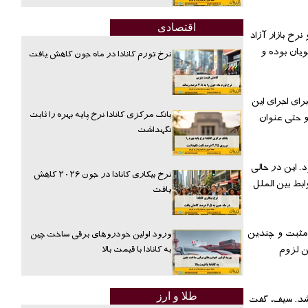
اقتصادی
ن با دو نرخ بازار آزاد
یان بوده و
نرخ تورم کانادا در ماه جون کاهش یافت
ای اجرای این
بانک مرکزی کانادا نرخ پایه بهره را ثابت
و حتی عنوان
نگهداشت
بود. این در حالی
نرخ بیکاری کانادا در جون ۲۰۲۶ کاهش
بط بین الملل
یافت
 مثبت و چندین
ورود اولین خودروهای برقی ساخت چین
به کانادا با قیمت بالا
ن لزوم
اشد. سیف، گفت
طلا و ارز