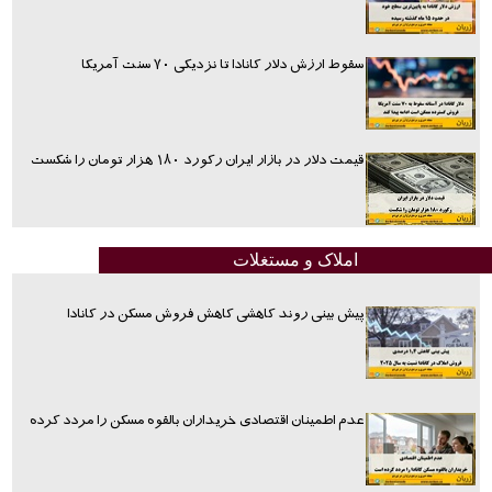
سقوط ارزش دلار کانادا تا نزدیکی ۷۰ سنت آمریکا
قیمت دلار در بازار ایران رکورد ۱۸۰ هزار تومان را شکست
املاک و مستغلات
پیش بینی روند کاهشی کاهش فروش مسکن در کانادا
عدم اطمینان اقتصادی خریداران بالقوه مسکن را مردد کرده