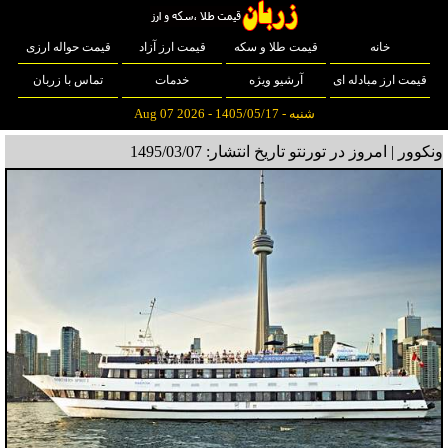
خانه
قیمت طلا و سکه
قیمت ارز آزاد
قیمت حواله ارزی
قیمت ارز مبادله ای
آرشیو ویژه
خدمات
تماس با زربان
شنبه - 1405/05/17 - Aug 07 2026
ونکوور | امروز در تورنتو
تاریخ انتشار: 1495/03/07