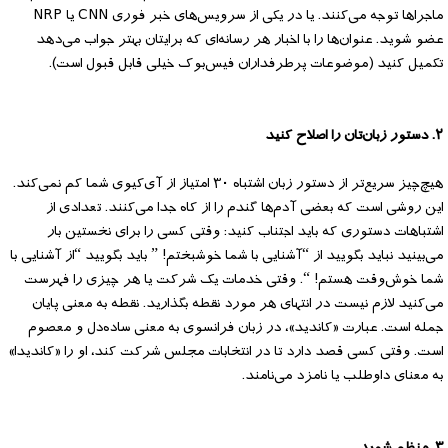
ماجراها توجه می‌کنند. یا در یکی از سرویس‌های خبر فوری CNN یا NRP
عضو شوید. عنوان‌ها را با اخبار هر رسانه‌ای که برایتان بهتر جواب می‌دهد
تکمیل کنید (موضوعات پرطرفداران فیس‌بوک خیلی قابل قبول است).
۲. دستور زبان‌تان را اصلاح کنید
هیچ‌چیز سریع‌تر از دستور زبان اشتباه ۳۰ امتیاز از آی‌کیوی شما کم نمی‌کند.
این روشی است که بعضی آدم‌ها گندم را از کاه جدا می‌کنند. تعدادی از
اشتباهات دستوری که باید اجتناب کنید: وقتی کسی را برای نخستین بار
می‌بینید نباید بگویید از “آشنایی با شما خوشبختم! ” باید بگویید “از آشنایی با
شما خوش‌وقت هستم! “. وقتی خدمات یک شرکت یا هر چیزی را فهرست
می‌کنید لازم نیست در انتهای هر مورد نقطه بگذارید. نقطه به معنی پایان
جمله است. عبارت «کاندید»، در زبان فرانسوی به معنی ساده‌دل و معصوم
است. وقتی کسی قصد دارد تا در انتخابات مجلس شرکت کند، او را «کاندیدا»
به معنای داوطلب یا نامزد می‌نامند.