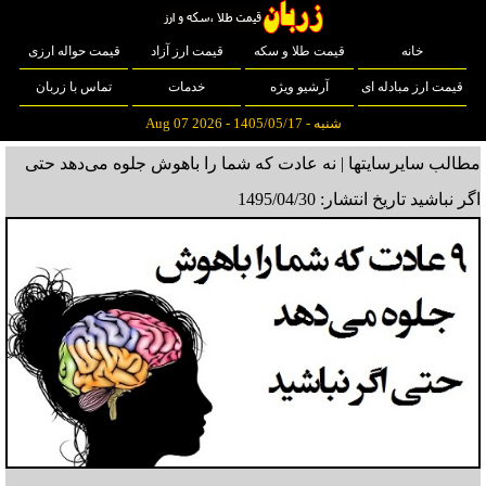
خانه
قیمت طلا و سکه
قیمت ارز آزاد
قیمت حواله ارزی
قیمت ارز مبادله ای
آرشیو ویژه
خدمات
تماس با زربان
شنبه - 1405/05/17 - Aug 07 2026
مطالب سایرسایتها | نه عادت که شما را باهوش جلوه می‌دهد حتی
اگر نباشید
تاریخ انتشار: 1495/04/30