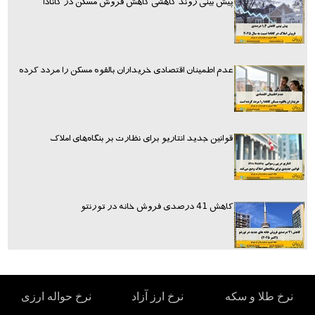
پیش بینی روند کاهشی کاهش فروش مسکن در کانادا
عدم اطمینان اقتصادی خریداران بالقوه مسکن را مردد کرده
قوانین جدید انتاریو برای نظارت بر بنگاه‌های املاک
کاهش 41 درصدی فروش خانه در تورنتو
نرخ طلا و سکه
نرخ ارز آزاد
نرخ حواله ارزی