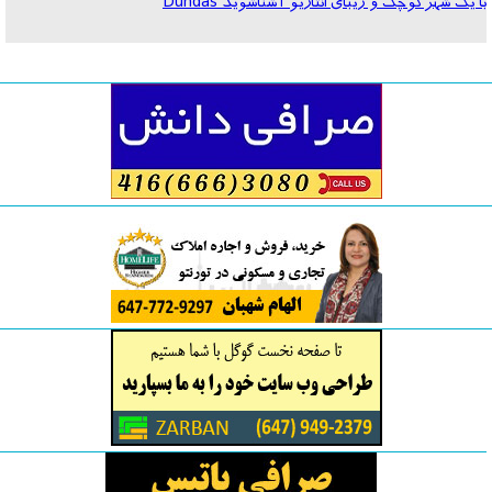
با یک شهرکوچک و زیبای انتاریو آشناشوید Dundas