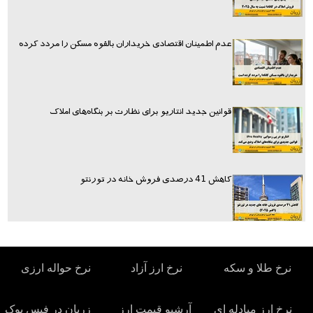
عدم اطمینان اقتصادی خریداران بالقوه مسکن را مردد کرده
قوانین جدید انتاریو برای نظارت بر بنگاه‌های املاک
کاهش 41 درصدی فروش خانه در تورنتو
نرخ طلا و سکه
نرخ ارز آزاد
نرخ حواله ارزی
نرخ ارز مبادله ای
آرشیو قیمت ارز
زربان در فیس بوک