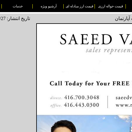
قیمت حواله ارزی
قیمت ارز مبادله ای
آرشیو ویژه
خدمات
آپارتمان
تاریخ انتشار: 1497/07/27