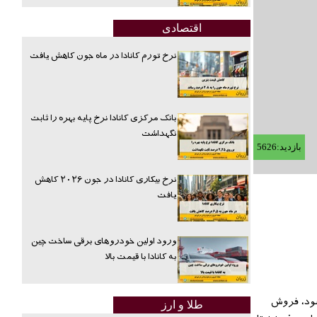
اقتصادی
نرخ تورم کانادا در ماه جون کاهش یافت
بانک مرکزی کانادا نرخ پایه بهره را ثابت
نگهداشت
بازدید:5626
نرخ بیکاری کانادا در جون ۲۰۲۶ کاهش
یافت
ورود اولین خودروهای برقی ساخت چین
به کانادا با قیمت بالا
یشود، فروش
طلا و ارز