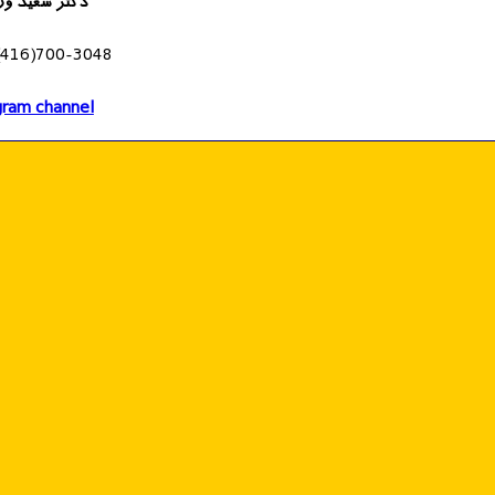
دکتر سعید وز
(416)700-3048
gram channel