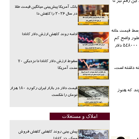
 این رشد نسبت فروش خانه به كاندو بهبود يافته و از ١/٣ به ١/٥ رسيده است. این رقم نیز تا
بانک آمریکا پیش‌بینی میانگین قیمت طلا
در سال ۲۰۲۶ را کاهش دا
وسط قیمت خانه
ادامه روند کاهش ارزش دلار کانادا
ت 2018 به پایین ترین میزان خود در هفت سال اخیر یعنی ١/٨ رسیده است. توجه به میزان این نسبت در سال گذشته ( ٢/٣ ) بطور واضح کم
شدن فاصله قیمتها بین خانه های مستقل و کاندو را نشان میدهد.اين اختلاف از نظر دلاري ٤٣٦٠٠٠ دلار است. سال گذشته این رقم ٤٥٧٠٠٠ دلار و دو سال قبل ٥٤٨٠٠٠ دلار
سقوط ارزش دلار کانادا تا نزدیکی ۷۰
 قيمت كاندو رشد ٦/٥ درصدي در يك سال گذشته داشته است،
سنت آمریکا
قیمت دلار در بازار ایران رکورد ۱۸۰ هزار
ند كه هنوز
تومان را شکست
املاک و مستغلات
پیش بینی روند کاهشی کاهش فروش
مسکن در کانادا