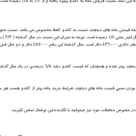
خانه در ماه اگوست در مقايسه با سال گذشته ١٨٪؜ رشد را نشان میدهد. در نتیجه
اصله قیمتی خانه های دیتچتد نسبت به کاندو کاملا محسوس می باشد. نسبت مت
های دیتچتد به کاندو در آگوس
با وجود عدم تغيير در تعداد فروش كاندو، شرايط بازار براي فروش خانه هاي ديتچد بهتر شده و همچنان كه
ت بودن نسبي قيمت خانه هاي ديتچد، شرايط خريد خانه بهتر از كاندو هست هر چ
خصوص معاملات خود نیز میتوانید با نگارنده این نوشتار تماس بگیرید.