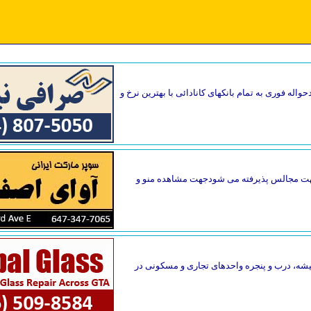
واله فوری به تمام بانکهای کانادائی با بهترین نرخ و
گ جهت مجالس پذیرفته می شودجهت مشاهده منو و
یقه فاصله دارد. تعمیر فوری شیشه، درب و پنجره واحدهای تجاری و مسکونی در