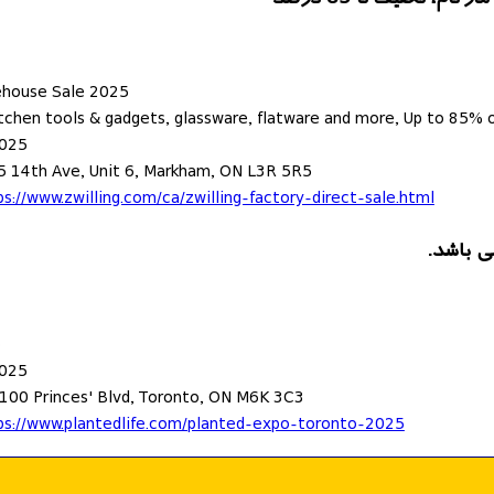
ehouse Sale 2025
tchen tools & gadgets, glassware, flatware and more, Up to 85% o
2025
5 14th Ave, Unit 6, Markham, ON L3R 5R5
s://www.zwilling.com/ca/zwilling-factory-direct-sale.html
o
2025
 100 Princes' Blvd, Toronto, ON M6K 3C3
ps://www.plantedlife.com/planted-expo-toronto-2025