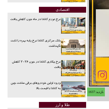
اقتصادی
نرخ تورم کانادا در ماه جون کاهش یافت
بانک مرکزی کانادا نرخ پایه بهره را ثابت
نگهداشت
نرخ بیکاری کانادا در جون ۲۰۲۶ کاهش
یافت
ورود اولین خودروهای برقی ساخت چین
به کانادا با قیمت بالا
بازدید:1637
طلا و ارز