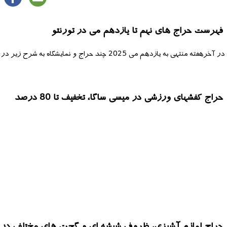
فهرست حراج های نهم تا یازدهم می در تورنتو
در آخرهفته منتهی به یازدهم می 2025 چند حراج و نمایشگاه به شرح زیر در نقاط مختلف تورنتوی بزرگ برگزار خواهد گردید:
حراج کفشهای ورزشی در میسی ساگا، تخفیف تا 80 درصد
حراج لوازم آشپزی، ظروف شیشه ای و گجت های مختلف در مارکام، 