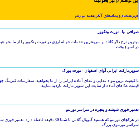
این نوشتار را نیز بخوانید:
فهرست رویدادهای آخرهفته تورنتو
صرافی نیا - نورث ونکوور
بهترین نرخ دلار کانادا و سریعترین خدمات حواله ارزی در نورث ونکوور را از ما بخواهیدح
در اسرع وقت.
سوپرمارکت ایرانی آوای اصفهان - نورت یورک
با کیفیت ترین مواد غذایی و غذای آماده ایرانی را از ما بخواهید. سفارشات کترین
قیمت غذاهای آماده از سایت این سوپر مارکت بازدید نمایید.
تعمیر فوری شیشه و پنجره در سراسر تورنتو
در هرکجای تورنتو که هستید گلوبال گلاس با شما 30 دق
سراسر تورنتوی بزرگ.