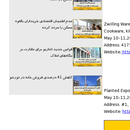
عدم اطمینان اقتصادی خریداران بالقوه
Zwilling War
مسکن را مردد کرده
Cookware, ki
May 10-11,
Address: 417
قوانین جدید انتاریو برای نظارت بر
Website:
http
بنگاه‌های املاک
کاهش 41 درصدی فروش خانه در تورنتو
Planted Exp
May 10-11,
Address: #1,
Website:
htt