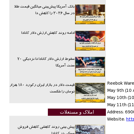
بانک آمریکا پیش‌بینی میانگین قیمت طلا
در سال ۲۰۲۶ را کاهش دا
ادامه روند کاهش ارزش دلار کانادا
سقوط ارزش دلار کانادا تا نزدیکی ۷۰
سنت آمریکا
Reebok Ware
قیمت دلار در بازار ایران رکورد ۱۸۰ هزار
May 9th (10 
تومان را شکست
May 10th (10
May 11th (11
Address: 690
املاک و مستغلات
Website:
htt
پیش بینی روند کاهشی کاهش فروش
مسکن در کانادا