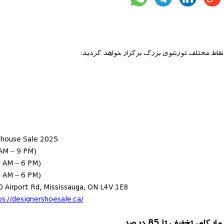
house Sale 2025
AM – 9 PM)
 AM – 6 PM)
 AM – 6 PM)
0 Airport Rd, Mississauga, ON L4V 1E8
ps://designershoesale.ca/
تخفیف تا 85 درصد