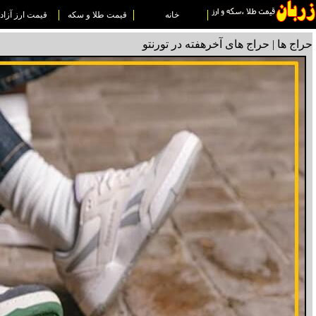
خانه
قیمت طلا و سکه
قیمت ارز آزاد
حراج ها | حراج های آخرهفته در تورنتو