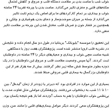
خواب شب با ساعت بدن بر سلامت دستگاه قلب و عروق و کاهش احتمال
سکته‌های قلبی و مغزی تاثیر می‌گذارد. ساعت بدن یا چرخه تقریبا ۲۴ ساعته
خواب و بیداری، بر تمام کارکردهای ما برای اساس یک ریتم ثابت تاثیر
می‌گذارد از جمله بر میزان سوخت‌وساز و دمای بدن، هوشیاری و چابکی، و
همچنین بر فشار خون و ضربان قلب. مختل شدن این چرخه بر سلامت تاثیر
منفی دارد.
این تحقیق را موسسه "بایوبانک" بریتانیا در طول دو سال انجام داده و نتایجش
در نشریه قلب اروپا منتشر شده است. پژوهشگران هفت روز با دستگاهی
شبیه ساعت مچی خواب و بیداری و معیارهای دیگر را ۲۴ ساعته در داوطلبان
ثبت کردند. آنها سپس وضعیت سلامت قلب و عروق این داوطلبان را در یک
دوره بطور متوسط شش ساله زیر نظر گرفتند. بیش از سه هزار نفر از این
داوطلبان بزرگسال به بیماری قلبی عروقی مبتلا شدند.
بسیاری از این موارد در افرادی بود که دیرتر یا زودتر از زمان "ایده‌ال"، بین
۱۰ تا ۱۱ شب، به رختخواب می‌رفتند. پژوهشگران عواملی مثل تفاوت مدت یا
بی‌نظمی خواب داوطلبان را هم به حساب آوردند اما باز هم نتیجه یکسان بود.
این پژوهشگران سعی کردند دیگر عوامل بیماری‌های قلبی را مانند سن، وزن