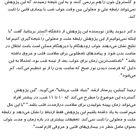
و کلسترول خون را هم بررسی کنند و به این نتیجه رسیدند که این پژوهش
نمی‌تواند رابطه علی و معلولی بین وقت خواب شب با بیماری قلبی را ثابت
کند.
دکتر دیوید پلانز، نویسنده این پژوهش، از دانشگاه اِکسِتِر بریتانیا، گفت "با
اینکه نمی‌توانیم از این پژوهش رابطه علت و معلولی را نتیجه‌گیری کنیم اما
نتایج نشان می‌دهند خواب زودهنگام یا دیرهنگام ممکن است باعث اختلال در
ساعت بدن شود و پیامدهای نامطلوبی برای سلامت قلب و عروق داشته
باشد". "نامناسب‌ترین زمان برای خواب، بعد از نیمه شب بود، احتمالا به این
دلیل که فرصت دیدن نور صبح که ساعت بدن را از نو تنظیم می‌کند، کم
می‌شود".
رجینا گیبلین، پرستار ارشد "بنیاد قلب بریتانیا"، می‌گوید: "این پژوهش
گسترده این موضوع را مطرح می‌کند که ۱۰ تا ۱۱ شب، در بیشتر افراد
می‌تواند زمان بهینه خوابیدن برای سلامت درازمدت قلب باشد." "با این حال
مهم است به یاد داشته باشیم این پژوهش فقط ارتباط را نشان می‌دهد و رابطه
علت و معلولی را ثابت نمی‌کند. تحقیقات بیشتری در باره زمان و مدت خواب
بعنوان عامل خطر در بیماری‌های قلبی و عروقی لازم است".