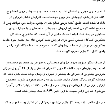
رو شوند.
انتشار خبری مبنی بر احتمال تشدید مجدد محدودیت ها بر روی استخراج
کنندگان ارزهای دیجیتالی در چین مجددا باعث افزایش فشار فروش در
بازارها شده است. طبق گفته برخی منابع خبری چینی، دولت می خواهد پس از
ممنوع اعلام کردن استخراج ارزهای دیجیتالی، متخلفان را با مجازات های
سنگینی جریمه کند. البته داده ها حاکی از آن است که استخراج کنندگان
بیتکوین کماکان تمایل کمی برای فروش بیت کوین های در اختیار خود دارند.
بیتکوین در برخی از ساعات روزهای گذشته موفق شده تا جایگاه خود را در
بالای کانال ۴۰ هزار دلاری تثبیت کند.
از طرف دیگر میزان ورود ارزهای دیجیتالی به صرافی ها تغییری محسوس
نسبت به روزهای قبل داشته تا جایی که برای نخستین بار از ۲۲ آوریل، میزان
خروجی بیتکوین از صرافی ها بیشتر از میزان ورودی بوده است بدان معنا که
معامله گران بزرگ انتظار دارند قیمت ها به زودی صعودی شوند. مجموع
ارزش بازار جهانی ارزهای دیجیتالی در حال حاضر ۱۵۶۰ میلیارد دلار برآورد
می‌شود که این رقم نسبت به روز قبل ۶.۴۹ درصد بیشتر شده است.
در حال حاضر ۵۰ درصد کل بازار ارزهای دیجیتالی در اختیار بیت کوین و ۱۷