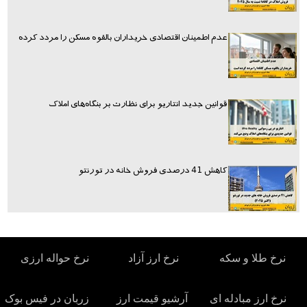
عدم اطمینان اقتصادی خریداران بالقوه مسکن را مردد کرده
قوانین جدید انتاریو برای نظارت بر بنگاه‌های املاک
کاهش 41 درصدی فروش خانه در تورنتو
نرخ طلا و سکه
نرخ ارز آزاد
نرخ حواله ارزی
نرخ ارز مبادله ای
آرشیو قیمت ارز
زربان در فیس بوک