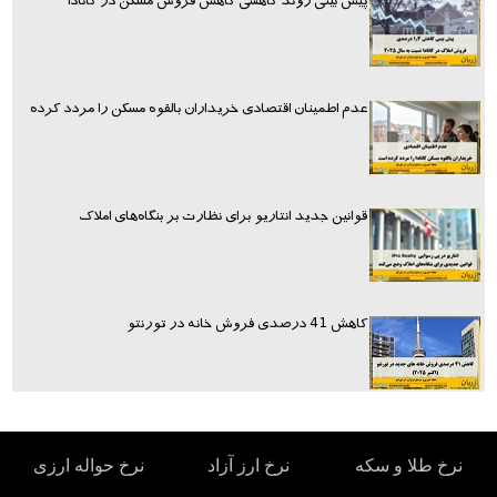
پیش بینی روند کاهشی کاهش فروش مسکن در کانادا
عدم اطمینان اقتصادی خریداران بالقوه مسکن را مردد کرده
قوانین جدید انتاریو برای نظارت بر بنگاه‌های املاک
کاهش 41 درصدی فروش خانه در تورنتو
نرخ طلا و سکه
نرخ ارز آزاد
نرخ حواله ارزی