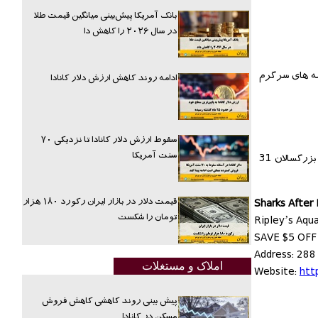
بانک آمریکا پیش‌بینی میانگین قیمت طلا
در سال ۲۰۲۶ را کاهش دا
امه های سرگرم
ادامه روند کاهش ارزش دلار کانادا
سقوط ارزش دلار کانادا تا نزدیکی ۷۰
سنت آمریکا
● هم اکنون میتوانید از تخفیف 5 دلاری بازدید از آکواریوم تورنتو که پس از ساعت 5 عصر ارائه میگردد استفاده نمایید. با محاسبه این تخفیف، بهای بلیط برای بزرگسالان 31
قیمت دلار در بازار ایران رکورد ۱۸۰ هزار
Sharks After
تومان را شکست
Ripley’s Aqu
SAVE $5 OFF 
Address: 288
املاک و مستغلات
Website:
htt
پیش بینی روند کاهشی کاهش فروش
مسکن در کانادا