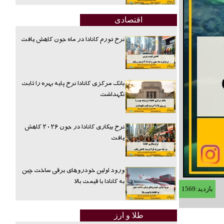
اقتصادی
نرخ تورم کانادا در ماه جون کاهش یافت
بانک مرکزی کانادا نرخ پایه بهره را ثابت
نگهداشت
نرخ بیکاری کانادا در جون ۲۰۲۶ کاهش
یافت
ورود اولین خودروهای برقی ساخت چین
به کانادا با قیمت بالا
بازدید:1569
طلا و ارز