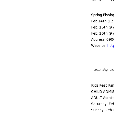
Spring Fishi
Feb.14th (12
Feb. 15th (9
Feb. 16th (9
Address: 690
Website:
htt
د. بهای بلیط
Kids Fest Fa
CHILD ADMIS
ADULT Admiss
Saturday, Fe
Sunday, Feb.