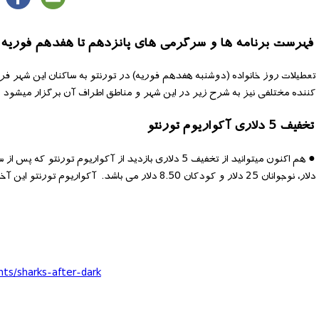
فهرست برنامه ها و سرگرمی های پانزدهم تا هفدهم فوریه د
تعطیلات روز خانواده (دوشنبه هفدهم فوریه) در تورنتو به ساکنان این شهر فر
کننده مختلفی نیز به شرح زیر در این شهر و مناطق اطراف آن برگزار میشود
تخفیف 5 دلاری آکواریوم تورنتو
دلار، نوجوانان 25 دلار و کودکان 8.50 دلار می باشد. آکواریوم تورنتو این آخرهفته تا ساعت 11 شب باز می باشد.
nts/sharks-after-dark