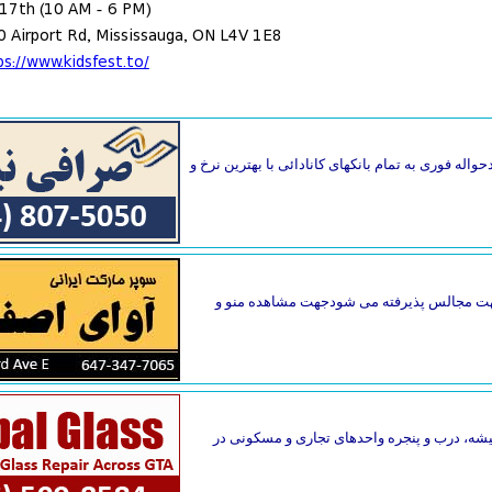
17th (10 AM - 6 PM)
0 Airport Rd, Mississauga, ON L4V 1E8
ps://www.kidsfest.to/
واله فوری به تمام بانکهای کانادائی با بهترین نرخ و
گ جهت مجالس پذیرفته می شودجهت مشاهده منو و
یقه فاصله دارد. تعمیر فوری شیشه، درب و پنجره واحدهای تجاری و مسکونی در