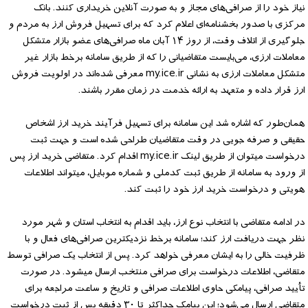
نیاز خود را از صرافی‌های مجاز و به صورت آنلاین خریداری کنند. بانک
مرکزی با صدور بخشنامه‌ای اعلام کرد که برای تسهیل فروش ارز به مردم و
جلوگیری از اتلاف وقت، از روز ۱۴ آبان ماه صرافی‌های عضو بازار متشکل
معاملات ارزی، می‌بایست متقاضیانی را که از طریق سامانه برخط بازار غیر
متشکل معاملات ارزی به نشانی my.ice.ir معرفی شده‌اند در اولویت فروش
ارز قرار داده و متعهد به ارائه خدمت در زمان مقرر باشند.
همان‌طور که اشاره شد این سامانه برای تسهیل فرآیند خرید ارز اشخاص
حقیقی و صرفه جویی در وقت متقاضیان طراحی شده است و جهت ثبت
درخواست می­توان از طریق لینک my.ice.ir اقدام کرد. متقاضی خرید ارز پس
از ورود به سامانه از طریق ثبت کدملی و شماره موبایل، می­تواند اطلاعات
هویتی و درخواست خرید ارز خود را ثبت کند.
در ادامه متقاضی با انتخاب نوع ارز، باید اقدام به انتخاب استان و شهر مورد
نظر جهت دریافت ارز کند؛ سامانه برخط نزدیک­ترین صرافی‌های فعال و با
ظرفیت خالی را به ایشان معرفی خواهد کرد. پس از انتخاب یک صرافی توسط
متقاضی، اطلاعات درخواست برای صرافی منتخب ارسال می­شود. در صورت
تأیید صرافی، پیامکی حاوی اطلاعات صرافی و تاریخ و ساعت مراجعه برای
متقاضی ارسال می‌شود؛ این پیامک حداکثر تا ۳۰ دقیقه پس از ثبت درخواست