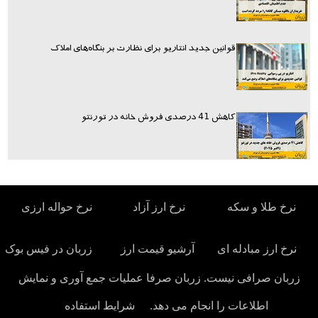
قوانین جدید انتاریو برای نظارت بر بنگاه‌های املاک
کاهش 41 درصدی فروش خانه در تورنتو
نرخ طلا و سکه
نرخ ارز آزاد
نرخ حواله ارزی
نرخ ارز مبادله ای
آرشیو قیمت ارز
زربان در فیس بوک
زربان صرافی نیست. زربان صرفا عملیات جمع آوری و نمایش
اطلاعات را انجام می دهد.
شرایط استفاده