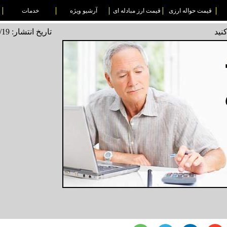
قیمت حواله ارزی
قیمت ارز مبادله ای
آرشیو ویژه
خدمات
تاریخ انتشار: 1495/08/19