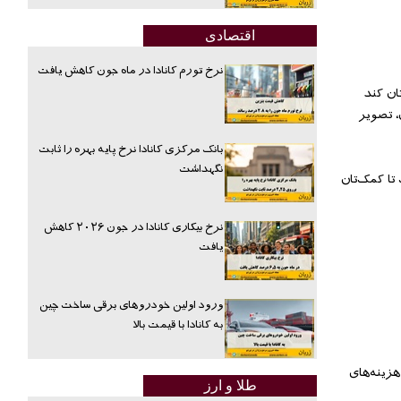
اقتصادی
نرخ تورم کانادا در ماه جون کاهش یافت
تید، رهنمود ۵۰/۲۰/۳۰ ما می‌تواند کمک‌تان کند
، تصویر
بانک مرکزی کانادا نرخ پایه بهره را ثابت
نگهداشت
د طراحی شده‌است تا کمک‌تان
نرخ بیکاری کانادا در جون ۲۰۲۶ کاهش
یافت
ورود اولین خودروهای برقی ساخت چین
به کانادا با قیمت بالا
هزینه‌های
طلا و ارز