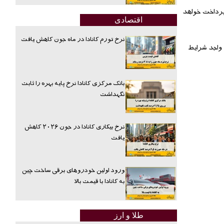
 به افرادی که برای مصاحبه انتخاب شوند 100 دلار حق الزحمه پرداخت خواهد
اقتصادی
نرخ تورم کانادا در ماه جون کاهش یافت
 واجد شرایط
بانک مرکزی کانادا نرخ پایه بهره را ثابت
نگهداشت
نرخ بیکاری کانادا در جون ۲۰۲۶ کاهش
یافت
ورود اولین خودروهای برقی ساخت چین
به کانادا با قیمت بالا
طلا و ارز