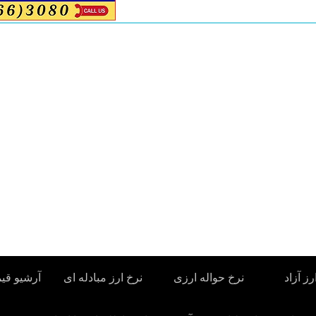
رز آزاد
نرخ حواله ارزی
نرخ ارز مبادله ای
آرشیو قی