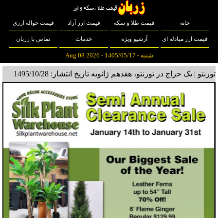
خانه
قیمت طلا و سکه
قیمت ارز آزاد
قیمت حواله ارزی
قیمت ارز مبادله ای
آرشیو ویژه
خدمات
تماس با زربان
شنبه - 1405/05/17 - Aug 08 2026
تورنتو | یک حراج در تورنتو، هفدهم ژانویه
تاریخ انتشار: 1495/10/28