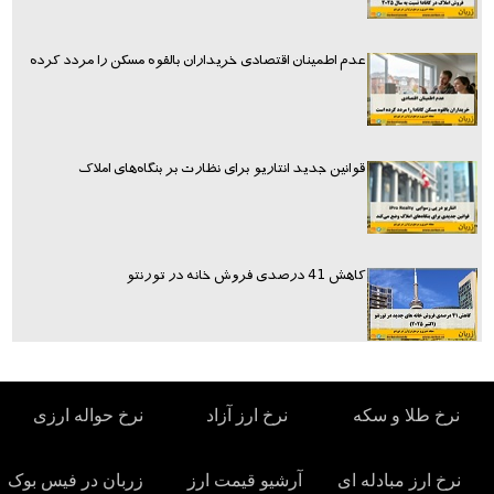
عدم اطمینان اقتصادی خریداران بالقوه مسکن را مردد کرده
قوانین جدید انتاریو برای نظارت بر بنگاه‌های املاک
کاهش 41 درصدی فروش خانه در تورنتو
نرخ طلا و سکه
نرخ ارز آزاد
نرخ حواله ارزی
نرخ ارز مبادله ای
آرشیو قیمت ارز
زربان در فیس بوک