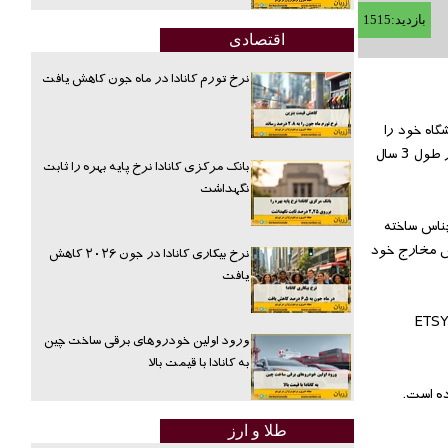
بازدید:1515
اقتصادی
نرخ تورم کانادا در ماه جون کاهش یافت
شگاه خود را
پرداخت کرد خبر ساز شد. خانم لیلی سکور توانست بدون اینکه زیر بار بدهی وام دانشجویی برود با فروش گردنبند و انگشتر دست ساز در آمدزایی کند. او در طول 3 سال
بانک مرکزی کانادا نرخ پایه بهره را ثابت
نگهداشت
 فروش اجناس ساخته
 از پس مخارج خود
نرخ بیکاری کانادا در جون ۲۰۲۶ کاهش
یافت
, این مرکز ارایه اجناس دست ساز قدمی بزرکتر برداشته. آنها الهام بخش افراد خلاق و خوداشتغال هستند. دوره های جدید و رایگان خود اشتغالی با عنوان ETSY
ورود اولین خودروهای برقی ساخت چین
به کانادا با قیمت بالا
شرکت کنندگان ارائه نموده است.
طلا و ارز