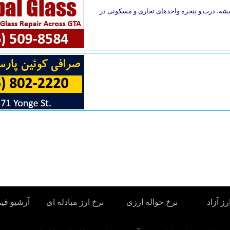
یقه فاصله دارد. تعمیر فوری شیشه، درب و پنجره واحدهای تجاری و مسکونی در
رز آزاد
نرخ حواله ارزی
نرخ ارز مبادله ای
آرشیو قی