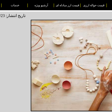
قیمت حواله ارزی
قیمت ارز مبادله ای
آرشیو ویژه
خدمات
تاریخ انتشار: 1495/11/23