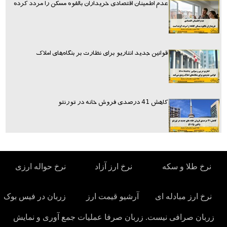
عدم اطمینان اقتصادی خریداران بالقوه مسکن را مردد کرده
قوانین جدید انتاریو برای نظارت بر بنگاه‌های املاک
کاهش 41 درصدی فروش خانه در تورنتو
نرخ طلا و سکه
نرخ ارز آزاد
نرخ حواله ارزی
نرخ ارز مبادله ای
آرشیو قیمت ارز
زربان در فیس بوک
زربان صرافی نیست. زربان صرفا عملیات جمع آوری و نمایش