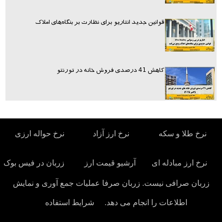
قوانین جدید انتاریو برای نظارت بر بنگاه‌های املاک
کاهش 41 درصدی فروش خانه در تورنتو
نرخ طلا و سکه
نرخ ارز آزاد
نرخ حواله ارزی
نرخ ارز مبادله ای
آرشیو قیمت ارز
زربان در فیس بوک
زربان صرافی نیست. زربان صرفا عملیات جمع آوری و نمایش
اطلاعات را انجام می دهد.
شرایط استفاده