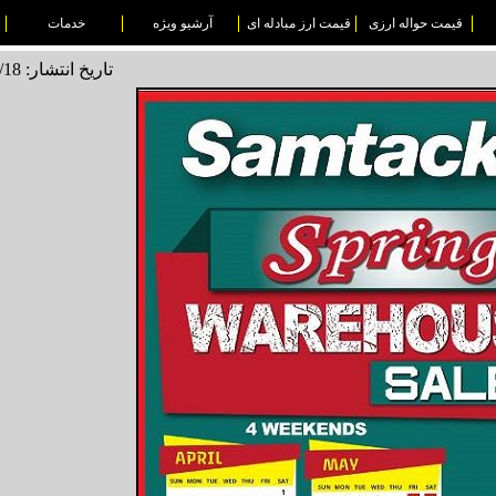
قیمت حواله ارزی
قیمت ارز مبادله ای
آرشیو ویژه
خدمات
تاریخ انتشار: 1496/01/18