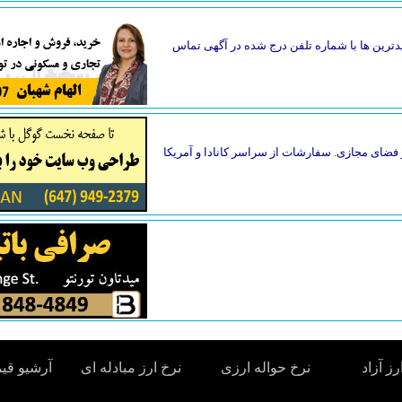
دترین ها با شماره تلفن درج شده در آگهی تماس
فضای مجازی. سفارشات از سراسر کانادا و آمریکا
رز آزاد
نرخ حواله ارزی
نرخ ارز مبادله ای
آرشیو قی