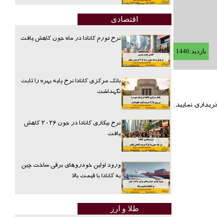
اقتصادی
نرخ تورم کانادا در ماه جون کاهش یافت
بازدید:1446
بانک مرکزی کانادا نرخ پایه بهره را ثابت
نگهداشت
نرخ بیکاری کانادا در جون ۲۰۲۶ کاهش
یافت
ورود اولین خودروهای برقی ساخت چین
به کانادا با قیمت بالا
طلا و ارز