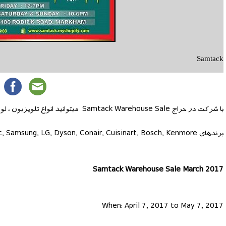
Samtack
با شرکت در حراج Samtack Warehouse Sale میتوانید انواع تلویزیون ، لوازم برقی ، دوربین ، تلفن ، چمدان و لوازم منزل را با تخفیف هایی تا 80 درصد خریداری نمایید.
برندهای Sony, Panasonic, Samsung, LG, Dyson, Conair, Cuisinart, Bosch, Kenmore را در این حراج پیدا خواهید کرد.
Samtack Warehouse Sale March 2017
When: April 7, 2017 to May 7, 2017