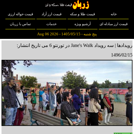
خانه
قیمت طلا و سکه
قیمت ارز آزاد
قیمت حواله ارزی
قیمت ارز مبادله ای
آرشیو ویژه
خدمات
تماس با زربان
پنج شنبه - 1405/05/15 - Aug 06 2026
رویدادها | سه رویداد Jane's Walk در تورنتو 6 می
تاریخ انتشار:
1496/02/15