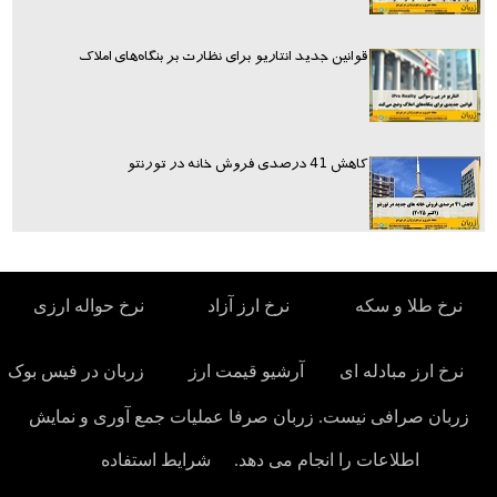
قوانین جدید انتاریو برای نظارت بر بنگاه‌های املاک
کاهش 41 درصدی فروش خانه در تورنتو
نرخ حواله ارزی
نرخ ارز آزاد
نرخ طلا و سکه
زربان در فیس بوک
آرشیو قیمت ارز
نرخ ارز مبادله ای
زربان صرافی نیست. زربان صرفا عملیات جمع آوری و نمایش
شرایط استفاده
اطلاعات را انجام می دهد.