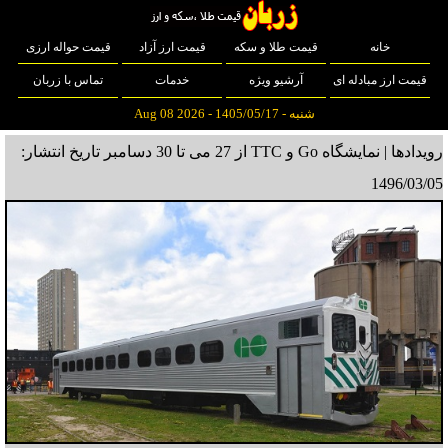
خانه
قیمت طلا و سکه
قیمت ارز آزاد
قیمت حواله ارزی
قیمت ارز مبادله ای
آرشیو ویژه
خدمات
تماس با زربان
شنبه - 1405/05/17 - Aug 08 2026
رویدادها | نمایشگاه Go و TTC از 27 می تا 30 دسامبر
تاریخ انتشار:
1496/03/05