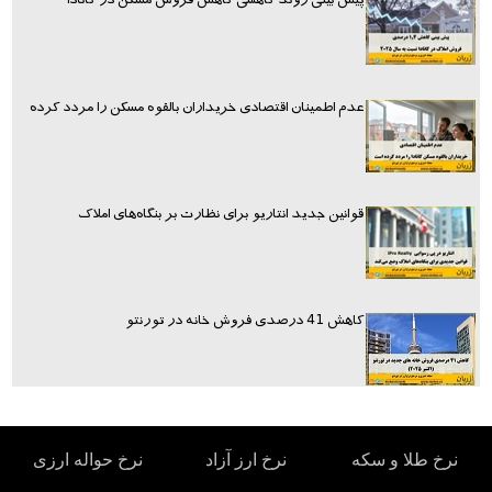
پیش بینی روند کاهشی کاهش فروش مسکن در کانادا
عدم اطمینان اقتصادی خریداران بالقوه مسکن را مردد کرده
قوانین جدید انتاریو برای نظارت بر بنگاه‌های املاک
کاهش 41 درصدی فروش خانه در تورنتو
نرخ طلا و سکه
نرخ ارز آزاد
نرخ حواله ارزی