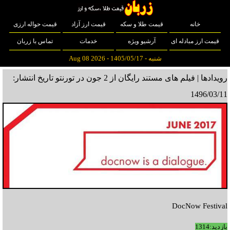
خانه
قیمت طلا و سکه
قیمت ارز آزاد
قیمت حواله ارزی
قیمت ارز مبادله ای
آرشیو ویژه
خدمات
تماس با زربان
شنبه - 1405/05/17 - Aug 08 2026
رویدادها | فیلم های مستند رایگان از 2 جون در تورنتو
تاریخ انتشار:
1496/03/11
DocNow Festival
بازدید:1314