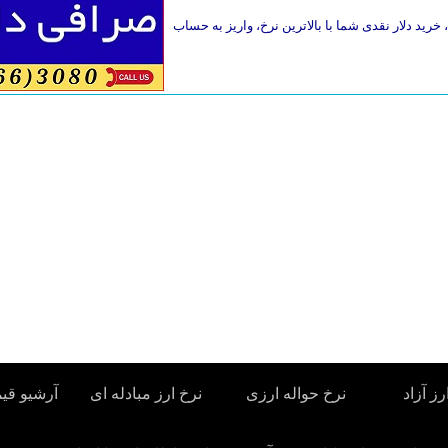
خرید دلار نقدی شما با بالاترین نرخ، واریز به حساب
رز آزاد
نرخ حواله ارزی
نرخ ارز مبادله ای
آرشیو قی