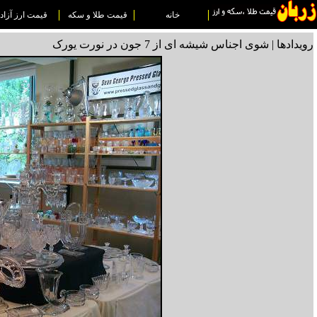
خانه
قیمت طلا و سکه
قیمت ارز آزاد
رویدادها | شوی اجناس شیشه ای از 7 جون در نورت یورک