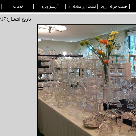
قیمت حواله ارزی
قیمت ارز مبادله ای
آرشیو ویژه
خدمات
تاریخ انتشار: 1496/03/17