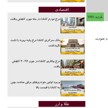
اقتصادی
بازدید:1691
نرخ تورم کانادا در ماه جون کاهش یافت
 در صورت
بانک مرکزی کانادا نرخ پایه بهره را ثابت
نگهداشت
نرخ بیکاری کانادا در جون ۲۰۲۶ کاهش
یافت
ورود اولین خودروهای برقی ساخت چین
به کانادا با قیمت بالا
طلا و ارز