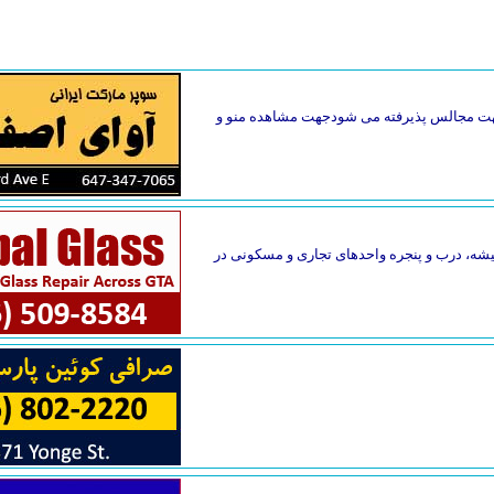
گ جهت مجالس پذیرفته می شودجهت مشاهده منو و
یقه فاصله دارد. تعمیر فوری شیشه، درب و پنجره واحدهای تجاری و مسکونی در