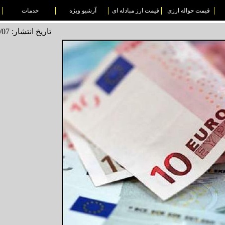
قیمت حواله ارزی
قیمت ارز مبادله ای
آرشیو ویژه
خدمات
تاریخ انتشار: 1496/04/07