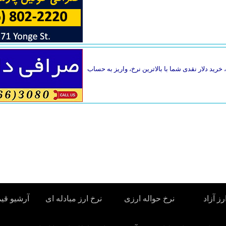
خرید دلار نقدی شما با بالاترین نرخ، واریز به حساب
رز آزاد
نرخ حواله ارزی
نرخ ارز مبادله ای
آرشیو قی