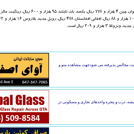
گ جهت مجالس پذیرفته می شودجهت مشاهده منو و
یقه فاصله دارد. تعمیر فوری شیشه، درب و پنجره واحدهای تجاری و مسکونی در