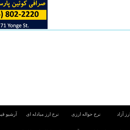
رز آزاد
نرخ حواله ارزی
نرخ ارز مبادله ای
آرشیو قی