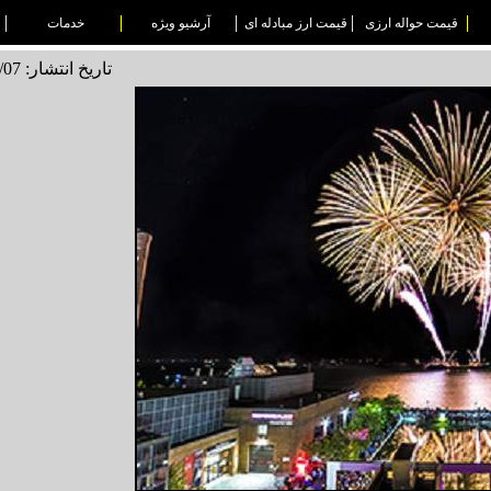
قیمت حواله ارزی
قیمت ارز مبادله ای
آرشیو ویژه
خدمات
تاریخ انتشار: 1496/04/07