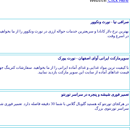
Website:
Click Here
صرافی نیا - نورث ونکوور
بهترین نرخ دلار کانادا و سریعترین خدمات حواله ارزی در نورث ونکوور را از ما بخواهیدح
در اسرع وقت.
سوپرمارکت ایرانی آوای اصفهان - نورت یورک
با کیفیت ترین مواد غذایی و غذای آماده ایرانی را از ما بخواهید. سفارشات کترین
قیمت غذاهای آماده از سایت این سوپر مارکت بازدید نمایید.
تعمیر فوری شیشه و پنجره در سراسر تورنتو
در هرکجای تورنتو که هستید گلوبال گلاس با شما 30 دق
سراسر تورنتوی بزرگ.