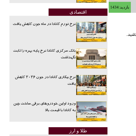
بازدید:1434
اقتصادی
نرخ تورم کانادا در ماه جون کاهش یافت
اشید.
بانک مرکزی کانادا نرخ پایه بهره را ثابت
نگهداشت
نرخ بیکاری کانادا در جون ۲۰۲۶ کاهش
یافت
ورود اولین خودروهای برقی ساخت چین
به کانادا با قیمت بالا
طلا و ارز