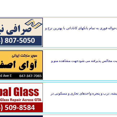
واله فوری به تمام بانکهای کانادائی با بهترین نرخ و
گ جهت مجالس پذیرفته می شودجهت مشاهده منو و
یقه فاصله دارد. تعمیر فوری شیشه، درب و پنجره واحدهای تجاری و مسکونی در