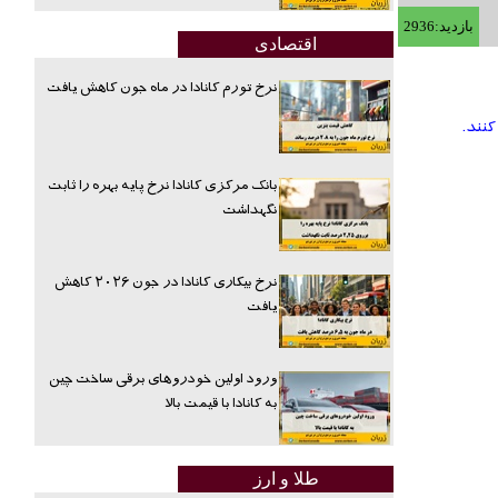
بازدید:2936
اقتصادی
نرخ تورم کانادا در ماه جون کاهش یافت
بانک مرکزی کانادا نرخ پایه بهره را ثابت
نگهداشت
نرخ بیکاری کانادا در جون ۲۰۲۶ کاهش
یافت
ورود اولین خودروهای برقی ساخت چین
به کانادا با قیمت بالا
طلا و ارز