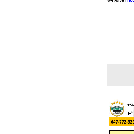
Website :
htt