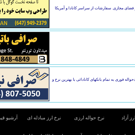
فضای مجازی. سفارشات از سراسر کانادا و آمریکا
واله فوری به تمام بانکهای کانادائی با بهترین نرخ و
رز آزاد
نرخ حواله ارزی
نرخ ارز مبادله ای
آرشیو قی