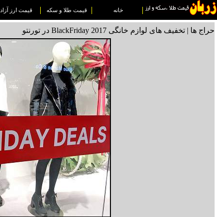
خانه
قیمت طلا و سکه
قیمت ارز آزاد
حراج ها | تخفیف های لوازم خانگی BlackFriday 2017 در تورنتو