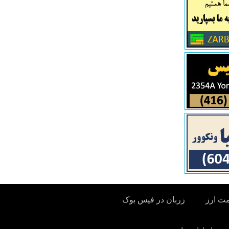
مت ارز
زربان در فیس بوک