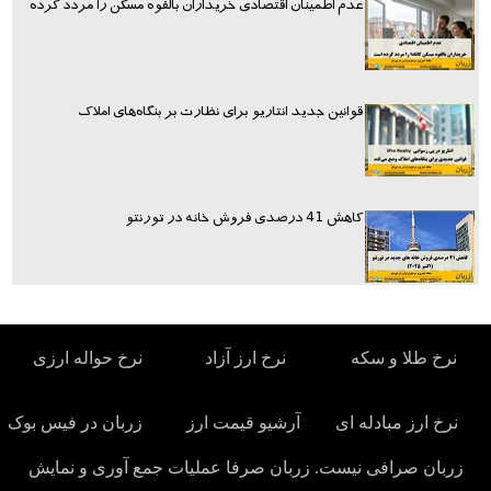
عدم اطمینان اقتصادی خریداران بالقوه مسکن را مردد کرده
قوانین جدید انتاریو برای نظارت بر بنگاه‌های املاک
کاهش 41 درصدی فروش خانه در تورنتو
نرخ طلا و سکه
نرخ ارز آزاد
نرخ حواله ارزی
نرخ ارز مبادله ای
آرشیو قیمت ارز
زربان در فیس بوک
زربان صرافی نیست. زربان صرفا عملیات جمع آوری و نمایش