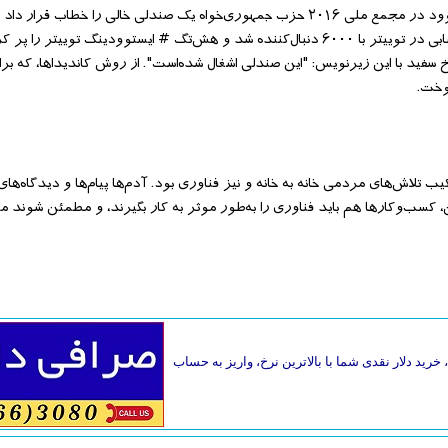
محصول، یا حتی یک بلای طبیعی، باید بادقت به آن رسیدگی شود. کلاینت ایستوود در مجمع ملی ۲۰۱۶ حزب جمهوری‌خواه یک صندلی خالی را
بازنمای رییس‌جمهور باشد. در عرض چند دقیقه، "اوبامای نامریی" تبدیل به حسابی در توییتر با ۶۰۰۰ دنبال‌کننده شد و هش‌تگ # ایستوودین
سفید با این زیرنویس: "این صندلی اشغال شده‌است". از روش کاندیداها، که بر
وخت.
مپین اوباما، گفت پیروزی اوباما در انتخابات ۲۰۱۲ حاصل ترکیب تلاش‌های مردمی خانه به خانه و نیز فناوری بود. آدم‌ها پیام‌ها و دیدگا
این، کسب‌وکارها هم باید فناوری را به‌طور موثر به کار بگیرند، و مطمئن شوند مش
خرید دلار نقدی شما با بالاترین نرخ، واریز به حساب