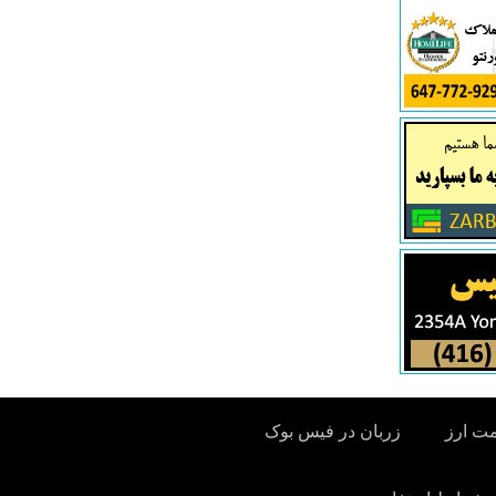
مت ارز
زربان در فیس بوک