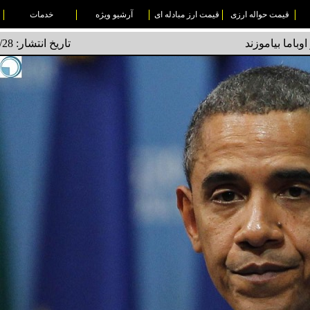
قیمت حواله ارزی
قیمت ارز مبادله ای
آرشیو ویژه
خدمات
باما بیاموزند
تاریخ انتشار: 1494/11/28