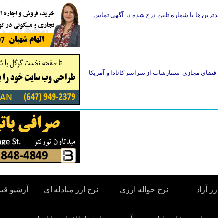
دترین ها با شماره تلفن درج شده در آگهی تماس
فضای مجازی. سفارشات از سراسر کانادا و آمریکا
رز آزاد
نرخ حواله ارزی
نرخ ارز مبادله ای
آرشیو قی