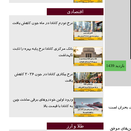
اقتصادی
نرخ تورم کانادا در ماه جون کاهش یافت
بانک مرکزی کانادا نرخ پایه بهره را ثابت
نگهداشت
بازدید:1439
نرخ بیکاری کانادا در جون ۲۰۲۶ کاهش
یافت
ورود اولین خودروهای برقی ساخت چین
به کانادا با قیمت بالا
 حالت بحران است؛
طلا و ارز
ین‌های موفق