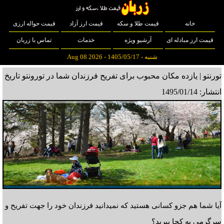
خانه
قیمت طلا و سکه
قیمت ارز آزاد
قیمت حواله ارزی
قیمت ارز مبادله ای
آرشیو ویژه
خدمات
تماس با زربان
شنبه - 1405/05/17 - Aug 08 2026
تورنتو | یازده مکان محبوب برای تفریح فرزندان شما در تورونتو
تاریخ
انتشار: 1495/01/14
آیا شما هم جزو کسانی هستید که نمیدانید فرزندان خود را جهت تفریح و
سرگرمی به کجا ببرید؟