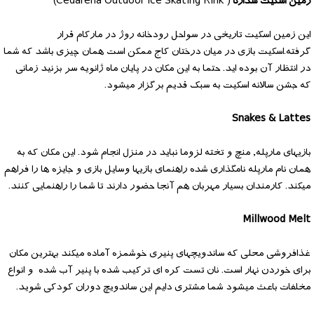
زمین اسکیت سدارنا
( Cedarena Outdoor Ice Skating Rink)
این زمین اسکیت تاریخی در سواحل رودخانه روژ در مارکام قرار
گرفته.اسکیت بازی در میان درختان کاج ممکن است همان چیزی باشد که شما
در انتظار آن بوده اید. حتما به این مکان در پایان ماه ژانویه سر بزنید زمانی
که جشن سالانه اسکیت به سبک قدیم برگزار میشود.
Snakes & Lattes
بازیهای مارپله, منچ و تخته لزوما نباید در منزل انجام شود. این مکان که به
همان نام مارپله نامگذاری شده راهنمای بازیها وسایل بازی و جایزه ها را فراهم
میکند. کارمندان بسیار مهربان هم آنجا حضور دارند تا شما را راهنمایی کنند.
Millwood Melt
غذافروشی محلی که ساندویچهای پنیری خوشمزه آماده میکند بهترین مکان
برای خوردن نهار است. نان تست کره ای ترکیب شده با پنیر آب شده و انواع
مخلفات باعث میشود شما مشتری دایم این ساندویچ دوران کودکی شوید.