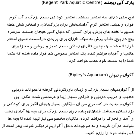
پارک آبی ریجنت
(Regent Park Aquatic Centre)
این مکان دارای سه استخر میباشد: استخر کودکان بسیار بزرگ با آب گرم
فواره و حباب. استخر گرم آرامشبخش برای بزرگسالان. و استخر شش خطه
عمیق با تخته های پرش. برای کسانی که دنبال کمی هیجان هستند سرسره
پیچ در پیچ, طناب پرش به سبک تارزان برای پریدن درقسمت عمیق استخر
قرارداده شده. همچنین اتاقهای رختکن بسیار تمیز و روشن و مجزا برای
خانمها و آقایان فراهم شده. یک استخر عمومی هم قرار داده شده که حتما
شما را به سمت خود جذب خواهد کرد.
آکواریم ریپلی
(Ripley's Aquarium)
از آکواریمهای بسیار بزرگ و زیبای باورنکردنی گرفته تا حیوانات دریایی
عجیب و غریب دریایی و طراحی بسیار زیبا و مهندسی شده مکان, این
آکواریم جدید در کف برج سی ان جایگاهی بسیار هیجان انگیز برای کودکان و
بزرکسالان میباشد. فضاهای پیاده روی بسیار بزرگ برای بچه ها آزادی رفت
و آمد و تحرک را فراهم کرده. مکانهای مخصوصی نیز تهیه شده تا بچه ها
بتوانند درآن خزیده و به موجودات داخل آکواریم نزدیکتر شوند. بهتر است از
قبل بلیط خود را رزرو کنید.