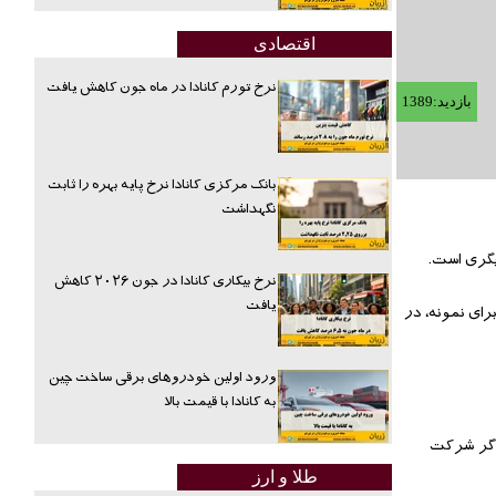
اقتصادی
نرخ تورم کانادا در ماه جون کاهش یافت
بازدید:1389
بانک مرکزی کانادا نرخ پایه بهره را ثابت
نگهداشت
یگری است.
نرخ بیکاری کانادا در جون ۲۰۲۶ کاهش
یافت
برای نمونه، در
ورود اولین خودروهای برقی ساخت چین
به کانادا با قیمت بالا
 اگر شرکت
طلا و ارز