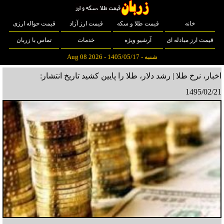
خانه
قیمت طلا و سکه
قیمت ارز آزاد
قیمت حواله ارزی
قیمت ارز مبادله ای
آرشیو ویژه
خدمات
تماس با زربان
شنبه - 1405/05/17 - Aug 08 2026
اخبار، نرخ طلا | رشد دلار، طلا را پایین کشید
تاریخ انتشار:
1495/02/21